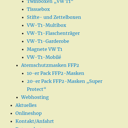
Twinboxen „VW T1“
Tissuebox
Stifte- und Zettelboxen
VW-T1-Multibox
VW-T1-Flaschenträger
VW-T1-Garderobe
Magnete VW T1
VW-T1-Mobilé
Atemschutzmasken FFP2
10-er Pack FFP2-Masken
20-er Pack FFP2-Masken „Super
Protect“
Webhosting
Aktuelles
Onlineshop
Kontakt/Anfahrt