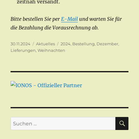
zeitnah versandt.
Bitte bestellen Sie per
E-Mail
und warten Sie für
die Bezahlung die Vorausrechnung ab.
Veröffentlicht
Kategorien
Schlagwörter
30.11.2024
Aktuelles
2024
,
Bestellung
,
Dezember
,
am
Lieferungen
,
Weihnachten
SU
Suchen
nach: