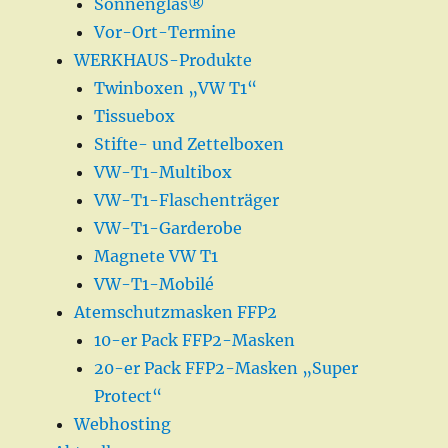
Sonnenglas®
Vor-Ort-Termine
WERKHAUS-Produkte
Twinboxen „VW T1“
Tissuebox
Stifte- und Zettelboxen
VW-T1-Multibox
VW-T1-Flaschenträger
VW-T1-Garderobe
Magnete VW T1
VW-T1-Mobilé
Atemschutzmasken FFP2
10-er Pack FFP2-Masken
20-er Pack FFP2-Masken „Super
Protect“
Webhosting