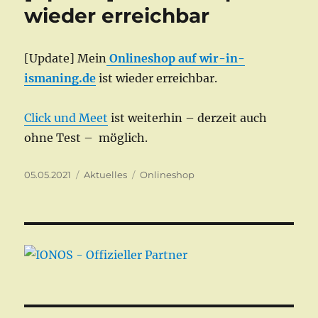
wieder erreichbar
[Update] Mein
Onlineshop auf wir-in-
ismaning.de
ist wieder erreichbar.
Click und Meet
ist weiterhin – derzeit auch
ohne Test – möglich.
Veröffentlicht
Kategorien
Schlagwörter
05.05.2021
Aktuelles
Onlineshop
am