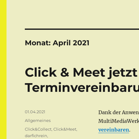
Monat:
April 2021
Click & Meet jetzt
Terminvereinbar
Veröffentlicht
01.04.2021
Dank der Anwe
am
Kategorien
Allgemeines
MultiMediaWerk
Schlagwörter
Click&Collect
,
Click&Meet
,
vereinbaren
.
darfichrein
,