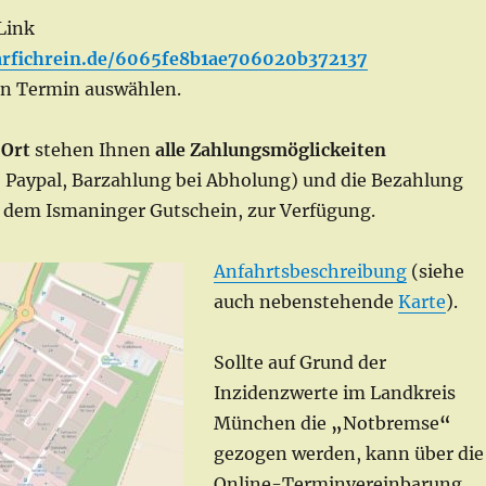
Link
darfichrein.de/6065fe8b1ae706020b372137
en Termin auswählen.
 Ort
stehen Ihnen
alle Zahlungsmöglickeiten
 Paypal, Barzahlung bei Abholung) und die Bezahlung
, dem Ismaninger Gutschein, zur Verfügung.
Anfahrtsbeschreibung
(siehe
auch nebenstehende
Karte
).
Sollte auf Grund der
Inzidenzwerte im Landkreis
München die
„
Notbremse
“
gezogen werden, kann über die
Online-Terminvereinbarung