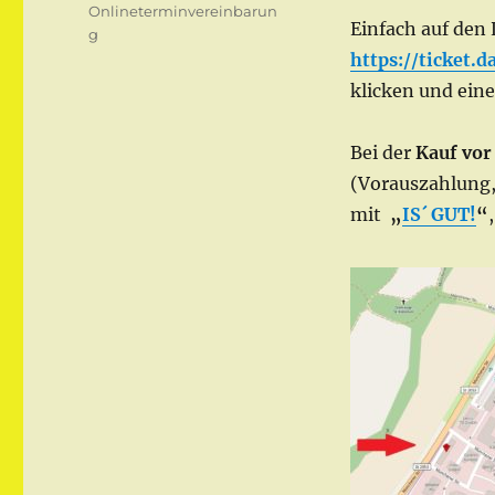
Onlineterminvereinbarun
Einfach auf den 
g
https://ticket.
klicken und ein
Bei der
Kauf vor
(Vorauszahlung,
mit
„
IS´ GUT!
“