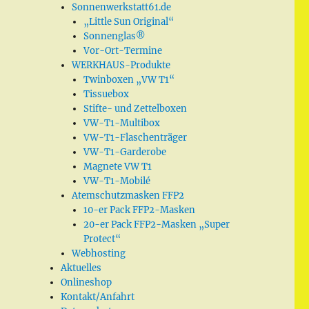
Sonnenwerkstatt61.de
„Little Sun Original“
Sonnenglas®
Vor-Ort-Termine
WERKHAUS-Produkte
Twinboxen „VW T1“
Tissuebox
Stifte- und Zettelboxen
VW-T1-Multibox
VW-T1-Flaschenträger
VW-T1-Garderobe
Magnete VW T1
VW-T1-Mobilé
Atemschutzmasken FFP2
10-er Pack FFP2-Masken
20-er Pack FFP2-Masken „Super
Protect“
Webhosting
Aktuelles
Onlineshop
Kontakt/Anfahrt