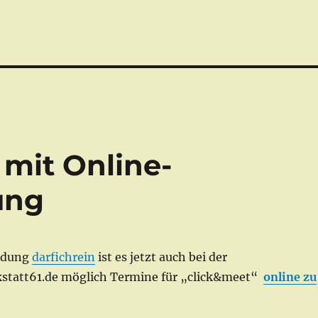
 mit Online-
ung
ndung
darfichrein
ist es jetzt auch bei der
statt61.de möglich Termine für „click&meet“
online zu